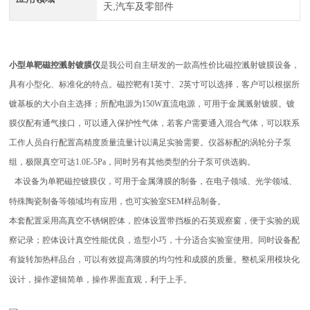
天,汽车及零部件
小型单靶磁控溅射镀膜仪
是我公司自主研发的一款高性价比磁控溅射镀膜设备，
具有小型化、标准化的特点。磁控靶有1英寸、2英寸可以选择，客户可以根据所
镀基板的大小自主选择；所配电源为150W直流电源，可用于金属溅射镀膜。镀
膜仪配有通气接口，可以通入保护性气体，若客户需要通入混合气体，可以联系
工作人员自行配置高精度质量流量计以满足实验需要。仪器标配的涡轮分子泵
组，极限真空可达1.0E-5Pa，同时另有其他类型的分子泵可供选购。
本设备为单靶磁控镀膜仪，可用于金属薄膜的制备，在电子领域、光学领域、
特殊陶瓷制备等领域均有应用，也可实验室SEM样品制备。
本套配置采用高真空不锈钢腔体，腔体设置带挡板的石英观察窗，便于实验的观
察记录；腔体设计真空性能优良，造型小巧，十分适合实验室使用。同时设备配
有旋转加热样品台，可以有效提高薄膜的均匀性和成膜的质量。整机采用模块化
设计，操作逻辑简单，操作界面直观，利于上手。