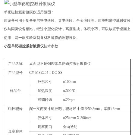
单靶磁控溅射镀膜仪
适用范围：
该设备可用于制备单层铁电薄膜、导电薄膜、合金薄膜等。该单靶磁控溅射镀膜
仪与同类设备相比，经过小型化设计，高度集成，体积小巧，可以放置于桌面上
使用，是一款实验室制备材料薄膜的理想设备。
小型单靶磁控溅射镀膜仪
技术参数：
产品名称
桌面型不锈钢腔体单靶磁控溅射镀膜仪
产品型号
CY-MSZ254-I-DC-SS
外形尺寸
φ100mm
样品台
加热温度
≦500℃
可调转速
≦20rpm
磁控
靶枪
配一支两英寸磁控靶，靶材尺寸
:
直径
50.8mm
，厚度≦
3mm
腔体尺寸
φ
254mm X 300mm
观察窗口
全向透明
真空腔体