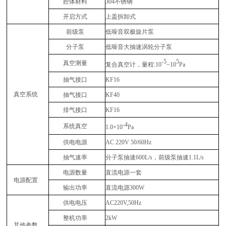
腔体材料
304不锈钢
开启方式
上盖拆卸式
前级泵
低噪音双极
旋片泵
分子泵
低噪音大抽速
涡轮分子泵
-5
5
真空测量
复合真空计，量程
:10
~10
Pa
抽气接口
KF16
真空系统
抽气接口
KF40
排气接口
KF16
-4
系统
真空
1.0
×
10
Pa
供电电源
AC 220V 50/60Hz
抽气速率
分子泵
抽速
600L/s，
前级
泵
抽速
1.1L/s
电源
数量
直流电源
一套
电源配置
输出功率
直流电源
300
W
供电电压
AC220V,50Hz
整机功率
2kW
其他
参数