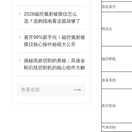
评估
系统真空
2026磁控溅射镀膜仪怎么
选？选购指南看这篇就够了
样品台
避开99%新手坑！磁控溅射镀
膜仪核心操作秘籍大公开
磁控靶枪
揭秘高效切割的奥秘：高速金
刚石线切割机的核心组件大解
析
蒸发系统
查看全部
真空腔体
气体控制