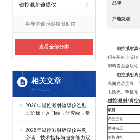
品牌
磁控溅射镀膜仪
产地类别
半导体镀膜磁控溅射仪
查看全部分类
磁控溅射真
积在基材上成膜
塑料表面金属化
磁控溅射真
相关文章
表面光洁度高，
ARTICLES
电脑壳、手机壳
磁控溅射/真
2026年磁控溅射镀膜仪选型
项目
三阶梯：入门级→研究级→量
产品型号
产级
供电电压
2026年磁控溅射镀膜仪采购
必读：技术指标与服务能力双
整机功率