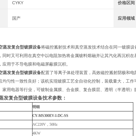
CYKY
价格区间
国产
应用领域
空蒸发复合型镀膜设备
将磁控溅射技术和真空蒸发技术结合在同一镀膜设
，同时又可利用在真空中以电阻加热将金属镀料熔融并让其汽化再沉积在
，应用于不导电膜和电磁屏蔽膜沉积。
空蒸发复合型镀膜设备
配置了等离子体处理装置，高效磁控溅射阴极和电
且均匀性一致性良好；该机实现镀膜工艺全自动化控制，装载量大，工作
、家用电器等行业，可镀制金属膜、合金膜、复合膜层、透明（半透明）
空蒸发复合型镀膜设备技术参数：
明细
CY-MS300EV-I-DC-SS
AC220V
，
50Hz
4KW