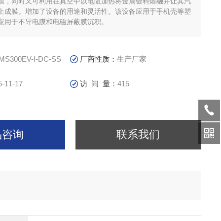
膜，同时又可利用在真空中以电阻加热将金属镀料熔融并让其汽
上成膜。增加了设备的用途和灵活性。该设备应用于手机壳等塑
应用于不导电膜和电磁屏蔽膜沉积。
MS300EV-I-DC-SS
厂商性质：
生产厂家
5-11-17
访 问 量：
415
品咨询
联系我们