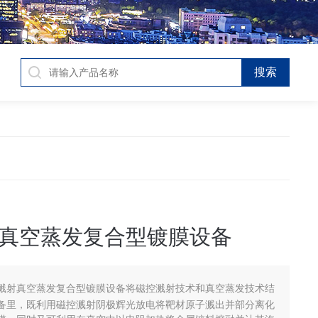
真空蒸发复合型镀膜设备
溅射真空蒸发复合型镀膜设备将磁控溅射技术和真空蒸发技术结
备里，既利用磁控溅射阴极辉光放电将靶材原子溅出并部分离化