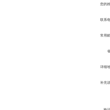
您的
联系
常用
详细
补充
验