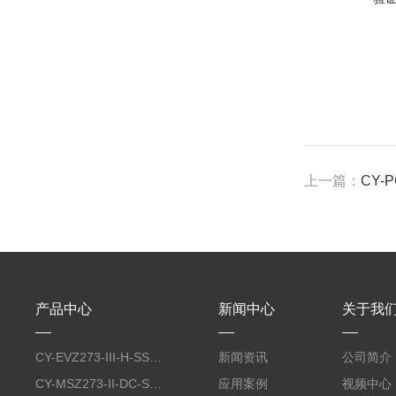
上一篇：
CY-
产品中心
新闻中心
关于我
CY-EVZ273-III-H-SS桌面型多源蒸发镀膜仪
新闻资讯
公司简介
CY-MSZ273-II-DC-SS桌面型双靶磁控溅射镀膜仪
应用案例
视频中心