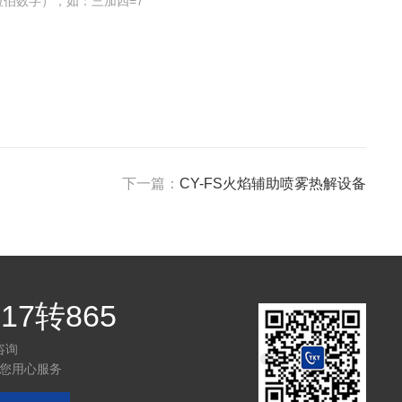
伯数字），如：三加四=7
下一篇：
CY-FS火焰辅助喷雾热解设备
717转865
咨询
您用心服务