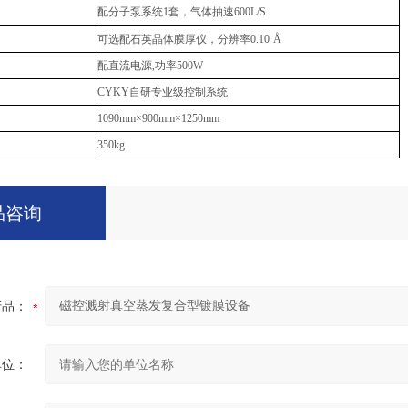
配分子泵系统
1
套，气体抽速
600L/S
可选配石英晶体膜厚仪，分辨率
0.10
Å
配直流电源
,
功率
500W
CYKY
自研专业级控制系统
1090mm
×
900mm
×
1250mm
350kg
品咨询
产品：
单位：