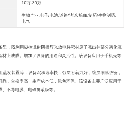
10万-30万
生物产业,电子/电池,道路/轨道/船舶,制药/生物制药,
电气
备里，既利用磁控溅射阴极辉光放电将靶材原子溅出并部分离化沉
基材上成膜。增加了设备的用途和灵活性。该设备应用于手机壳等
阻蒸发装置等，设备沉积速率快，镀层附着力好，镀层细腻致密，
可靠，合格率高，生产成本低，绿色环保。该设备主要广泛应用于
膜、不导电膜、电磁屏蔽膜等。