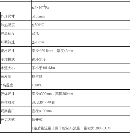
-4
≦
5
×
10
Pa
外形尺寸
φ
185mm
加热温度
≦
500℃
控温精度
±
1
℃
可调转速
≦
20rpm
靶材尺寸
直径Φ
50.8mm
，厚度
≦
3mm
冷却模式
循环水冷
水流大小
不小于
10L/Min
蒸发源
钨丝篮
*高温度
1500℃
腔体尺寸
直径φ
300mm
，高度
300mm
腔体材质
SUU304
不锈钢
观察窗口
直径φ
100mm
开启方式
顶开式
1
路质量流量计用于控制
Ar
流量，量程为
:200SCCM