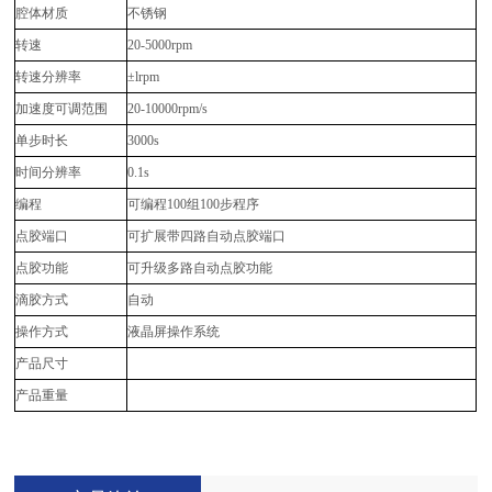
腔体材质
不锈钢
转速
20-5000rpm
转速分辨率
±
lrpm
加速度可调范围
20-10000rpm/s
单步时长
3000s
时间分辨率
0.1s
编程
可编程
100
组
100
步程序
点胶端口
可扩展带四路自动点胶端口
点胶功能
可升级多路自动点胶功能
滴胶方式
自动
操作方式
液晶屏操作系统
产品尺寸
产品重量