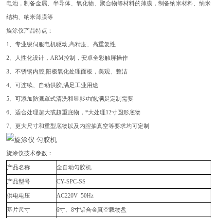
电池，制备金属、半导体、氧化物、聚合物等材料的薄膜，制备纳米材料、纳米
结构、纳米薄膜等
旋涂仪产品特点：
1
、专业级伺服电机驱动
,
高精度、高重复性
2
、人性化设计，
ARM
控制，安卓全彩触屏操作
3
、不锈钢内腔
,
阳极氧化处理面板，美观、整洁
4
、可连续、自动供胶
,
满足工业用途
5
、可添加防溅罩式清洗和显影功能
,
满足定制需要
6
、适合处理超大或超重底物，*大处理
12
寸圆形底物
7
、更大尺寸和重型底物以及内腔抽真空等要求均可定制
旋涂仪技术参数：
产品名称
全自动匀胶机
产品型号
CY-SPC-SS
供电电压
AC220V 50Hz
基片尺寸
6
寸、
8
寸铝合金真空载物盘