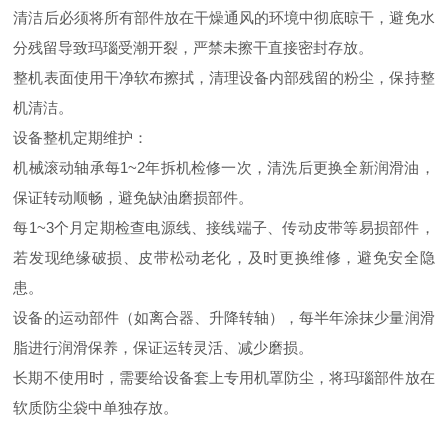
清洁后必须将所有部件放在干燥通风的环境中彻底晾干，避免水
分残留导致玛瑙受潮开裂，严禁未擦干直接密封存放。
整机表面使用干净软布擦拭，清理设备内部残留的粉尘，保持整
机清洁。
设备整机定期维护：
机械滚动轴承每1~2年拆机检修一次，清洗后更换全新润滑油，
保证转动顺畅，避免缺油磨损部件。
每1~3个月定期检查电源线、接线端子、传动皮带等易损部件，
若发现绝缘破损、皮带松动老化，及时更换维修，避免安全隐
患。
设备的运动部件（如离合器、升降转轴），每半年涂抹少量润滑
脂进行润滑保养，保证运转灵活、减少磨损。
长期不使用时，需要给设备套上专用机罩防尘，将玛瑙部件放在
软质防尘袋中单独存放。