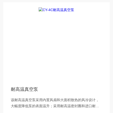
耐高温真空泵
该耐高温真空泵采用内置风扇和大面积散热的风冷设计，
大幅度降低泵的表面温升；采用耐高温密封圈和进口耐高
温泵油，更加适合真空管式炉的高温使用环境。抽气速