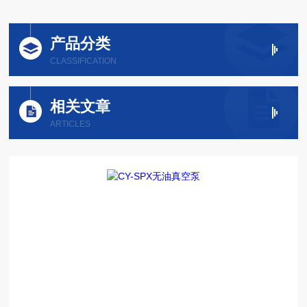
产品分类
CLASSIFICATION
相关文章
ARTICLES