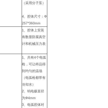
（采用分子泵）
4、腔体尺寸：Φ
257*360mm
1、腔体上安装
有数显防腐真空
计和机械压力表
1、共有4个电弧
枪，可让样品得
到均匀的温场
（电弧枪都带有
冷却水）
2、钨电极直径
为Φ4mm
3、电弧腔体对