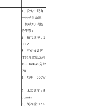
1、设备中配有
一分子泵系统
（机械泵+涡旋
分子泵）
2、抽气速率：1
00L/S
3、可使设备腔
体的真空度达到
10-5Torr(40分钟
内)
1、功率：800W
2、水流速度：5
8L/min
3、制冷能力：5