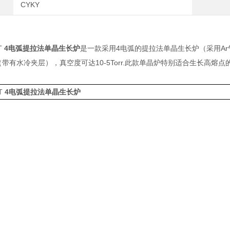
CYKY
T
4电弧提拉法单晶生长炉
是一款采用4电弧的提拉法单晶生长炉（采用Ar
带有水冷夹层），真空度可达10-5Torr.此款单晶炉特别适合生长高熔点的单
T
4电弧提拉法单晶生长炉