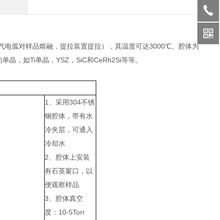
气电弧对样品熔融，提拉装置提拉），其温度可达3000℃。腔体为
晶，如Ti单晶，YSZ，SiC和CeRh2Si等等。
1、采用304不锈
钢腔体，带有水
冷夹层，可通入
冷却水
2、腔体上安装
有石英窗口，以
便观察样品
3、腔体真空
度：10-5Torr