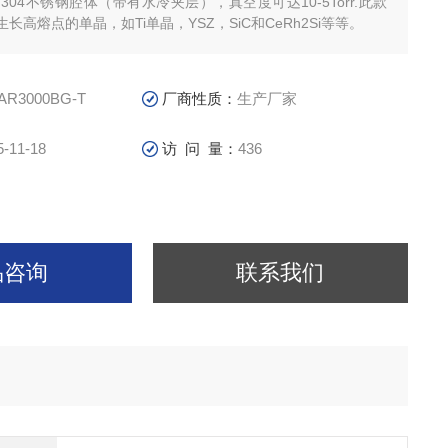
为304不锈钢腔体（带有水冷夹层），真空度可达10-5Torr.此款
长高熔点的单晶，如Ti单晶，YSZ，SiC和CeRh2Si等等。
AR3000BG-T
厂商性质：
生产厂家
5-11-18
访 问 量：
436
品咨询
联系我们