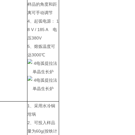
样品的角度和距
离可手动调节
4、起弧电源： 1
8 V / 185 A 电
压380V
5、熔炼温度可
达3000℃
1、采用水冷铜
坩埚
2、可投入样品
量为60g(按铁计