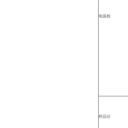
电弧枪
样品台