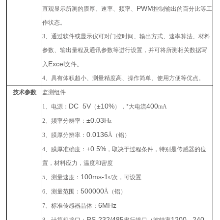
PWM
直观显示所测的膜厚、速率、频率、
控制输出的百分比等工
作状态
。
3
、
通过软件或显示仪可对门控时间、输出方式、速率算法、材料
参数、输出量程及通讯参数等进行设置，并可将所测相关数据写
Excel
入
文件
。
4
、
具有体积超小、测量精度高、操作简单、使用方便等优点。
技术参数
监测组件
DC 5V
±10%
400
1
、电源：
（
），
*大电流
mA
±0.03H
2
、频率分辨率：
z
0.0136
3
、膜厚分辨率：
Å
（
铝
）
±0.5%
4
、膜厚准确度：
，取决于过程条件，特别是传感器的位
置，材料应力，温度和密度
100ms-1
5
、测量速度：
s/
次
，
可设置
500000
6
、测量范围：
Å
（
铝
）
6MHz
7
、标准传感器晶体：
RS-232/485
1200
240