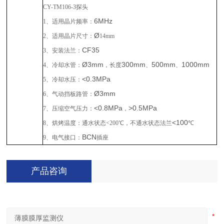
CY-TM106-3
探头
6MHz
1
、适用晶片频率：
Ø
2
、适用晶片尺寸：
14mm
CF35
3
、安装法兰：
Ø3mm
300mm
500mm
1000mm
4
、冷却水管：
，长度
、
、
<0.3MPa
5
、冷却水压：
Ø3mm
6
、气动挡板路管：
<0.8MPa
>0.5MPa
7
、压缩空气压力：
，
<100
8
、烘烤温度：
通水状态
<200
℃，不通水状态法兰
℃
BCN
9
、电气接口：
插座
产品咨询