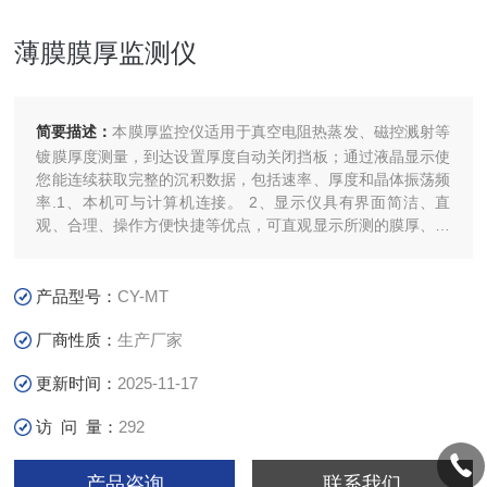
薄膜膜厚监测仪
简要描述：
本膜厚监控仪适用于真空电阻热蒸发、磁控溅射等
镀膜厚度测量，到达设置厚度自动关闭挡板；通过液晶显示使
您能连续获取完整的沉积数据，包括速率、厚度和晶体振荡频
率.1、本机可与计算机连接。 2、显示仪具有界面简洁、直
观、合理、操作方便快捷等优点，可直观显示所测的膜厚、速
率、频率、PWM控制输出的百分比等工作状态。 3、通过软
件或显示仪可对门控时间、输出方式、速率算法、材料参数、
输出量程及通讯参数等进行设置，并可将所测相关数据写入
产品型号：
CY-MT
Excel文件。 4、具有体积超小、测量精度高、操作简单、使
用方便等优点
厂商性质：
生产厂家
更新时间：
2025-11-17
访 问 量：
292
产品咨询
联系我们