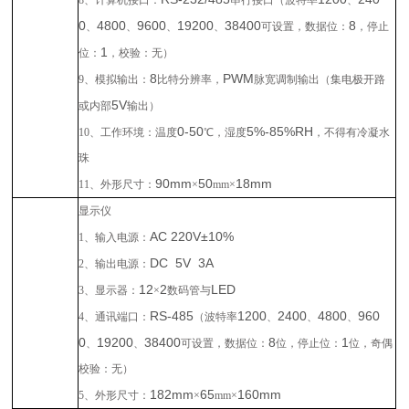
8
、计算机接口：
串行接口
（
波特率
、
0
4800
9600
19200
38400
8
、
、
、
、
可设置，
数据位
：
，
停止
1
位
：
，
校验
：
无
）
8
PWM
9
、模拟输出：
比特分辨率
，
脉宽调制输出（
集电极开路
5V
或内部
输出）
0-50
5%-85%RH
10
、工作环境：温度
℃，湿度
，不得有冷凝水
珠
90mm
50
18mm
11
、外形尺寸：
×
mm
×
显示仪
AC 220V±10%
1
、输入电源：
DC 5V 3A
2
、输出电源：
12
2
LED
3
、显示器：
×
数码管与
RS-485
1200
2400
4800
960
4
、通讯端口：
（
波特率
、
、
、
0
19200
38400
8
1
、
、
可设置，
数据位
：
位，
停止位
：
位，
奇偶
校验
：
无
）
182mm
65
160mm
5
、外形尺寸：
×
mm
×