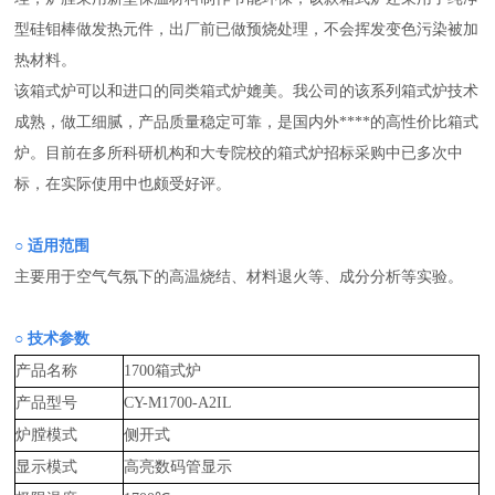
型硅钼棒做发热元件，出厂前已做预烧处理，不会挥发变色污染被加
热材料。
该箱式炉可以和进口的同类箱式炉媲美。我公司的该系列箱式炉技术
成熟，做工细腻，产品质量稳定可靠，是国内外****的高性价比箱式
炉。目前在多所科研机构和大专院校的箱式炉招标采购中已多次中
标，在实际使用中也颇受好评。
○ 适用范围
主要用于空气气氛下的高温烧结、材料退火等、成分分析等实验。
○ 技术参数
产品名称
1700箱式炉
产品型号
CY-M1700-A2IL
炉膛模式
侧开式
显示模式
高亮数码管显示