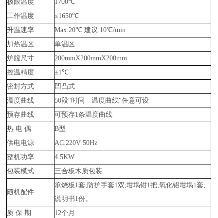
极限温度
1700℃
工作温度
≤1650℃
升温速率
Max.20℃ 建议:10℃/min
加热温区
单温区
炉膛尺寸
200mmX200mmX200mm
控温精度
±1℃
密封方式
凹凸式
温度曲线
50段"时间—温度曲线"任意可设
预存曲线
可预存1条温度曲线
热 电 偶
B型
供电电源
AC:220V 50Hz
整机功率
4.5KW
包装模式
三合板木质包装
承烧板1套;防护手套1双;坩埚钳1把;氧化铝坩埚1套;
随机配件
说明书1份。
质 保 期
12个月