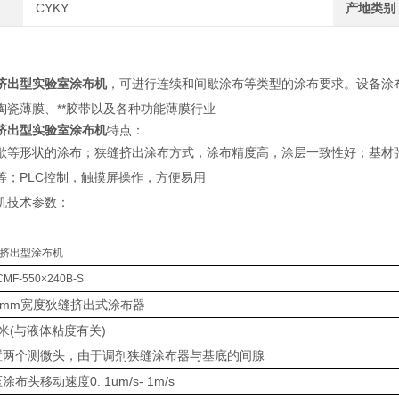
CYKY
产地类别
挤出型实验室涂布机
，可进行连续和间歇涂布等类型的涂布要求。设备涂
陶瓷薄膜、**胶带以及各种功能薄膜行业
挤出型实验室涂布机
特点：
歇等形状的涂布；狭缝挤出涂布方式，涂布精度高，涂层一致性好；基材
等；PLC控制，触摸屏操作，方便易用
机技术参数：
挤出型涂布机
CMF-550×240B-S
00mm宽度狄缝挤出式涂布器
米(与液体粘度有关)
置两个测微头，由于调剂狭缝涂布器与基底的间腺
涂布头移动速度0. 1um/s- 1m/s