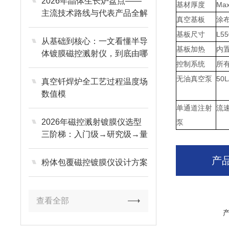
2026年晶体生长炉盘点——
基材厚度
Ma
主流技术路线与代表产品全解
真空基板
涂
析
基板尺寸
L5
从基础到核心：一文看懂半导
基板加热
内置
体镀膜磁控溅射仪，到底由哪
控制系统
所
些部分构成？
无油真空泵
50L
真空钎焊炉全工艺过程温度场
数值模
单通道注射
流速:
2026年磁控溅射镀膜仪选型
泵
三阶梯：入门级→研究级→量
产级
产
粉体包覆磁控镀膜仪设计方案
查看全部