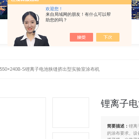
欢迎您！
来自局域网的朋友！有什么可以帮
助您的吗？
F-550×240B-S​锂离子电池狭缝挤出型实验室涂布机
锂离子电
简要描述：
锂离
的涂布要求。设