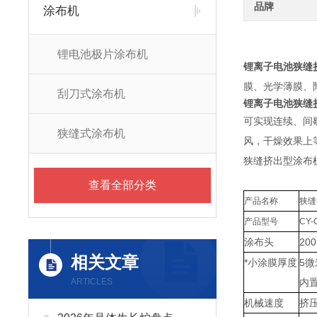
品牌
涂布机
锂电池极片涂布机
锂离子电池狭缝
膜、光学薄膜、
刮刀式涂布机
锂离子电池狭缝
可实现连续、间
狭缝式涂布机
风，干燥效果上
狭缝挤出型涂布
查看全部分类
产品名称
狭缝
产品型号
CY-
涂布头
2
相关文章
*小涂膜厚度
5微
ARTICLES
内
机械速度
挤压