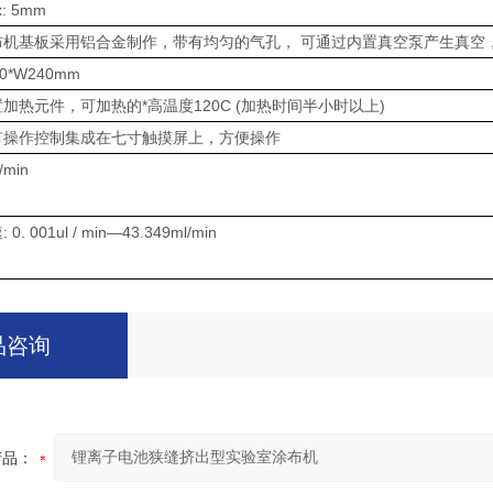
x: 5mm
布机基板采用铝合金制作，带有均匀的气孔， 可通过内置真空泵产生真
50*W240mm
加热元件，可加热的*高温度120C (加热时间半小时以上)
有操作控制集成在七寸触摸屏上，方便操作
/min
 0. 001ul / min—43.349ml/min
品咨询
产品：